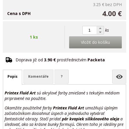
3.25 €
bez DPH
4.00 €
Cena s DPH
ks
1 ks
Vložit do košíku
Doprava již od
3.90 €
prostřednictvím
Packeta
Popis
Komentáře
?
Printex Fluid Art
sú akrylové farby zmiešané s tekutým médiom
pripravené na použitie.
Okamžite použiteľné farby
Printex Fluid Art
umožňujú úplným
začiatočníkom dosiahnuť úspech a jednoducho vytvárať
fantastické obrazy. Stačí pridať
pár kvapiek silikónového oleja
a
sledovať, ako sa krásne bunky formujú
.
Okrem toho je ideálny pre