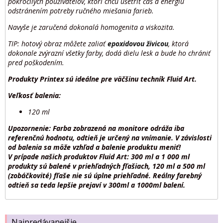
pokročilých používateľov, ktorí chcú ušetriť čas a energiu
odstránením potreby ručného miešania farieb.
Navyše je zaručená dokonalá homogenita a viskozita.
TIP: hotový obraz môžete zaliať
epoxidovou živicou
, ktorá
dokonale zvýrazní všetky farby, dodá dielu lesk a bude ho chrániť
pred poškodením.
Produkty Printex sú ideálne pre väčšinu techník Fluid Art.
Veľkosť balenia:
120 ml
Upozornenie: Farba zobrazená na monitore odráža iba
referenčnú hodnotu, odtieň je určený na vnímanie. V závislosti
od balenia sa môže vzhľad a balenie produktu meniť!
V prípade našich produktov Fluid Art: 300 ml a 1 000 ml
produkty sú balené v priehľadných fľašiach, 120 ml a 500 ml
(zobáčkovité) fľaše nie sú úplne priehľadné. Reálny farebný
odtieň sa teda lepšie prejaví v 300ml a 1000ml balení.
Najpredávanejšie