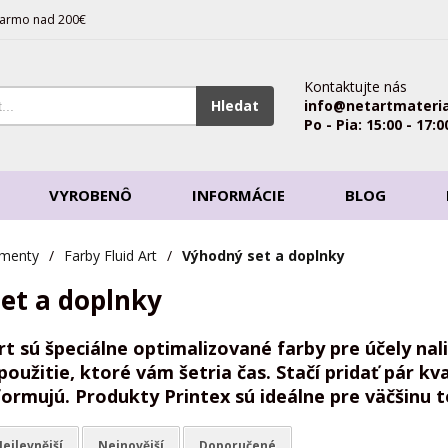
armo nad 200€
Kontaktujte nás
Hledat
info@netartmateria
Po - Pia: 15:00 - 17:0
VYROBENÔ
INFORMÁCIE
BLOG
gmenty
/
Farby Fluid Art
/
Výhodný set a doplnky
et a doplnky
Art
sú špeciálne optimalizované farby pre účely na
použitie, ktoré vám šetria čas. Stačí pridať pár kv
ormujú. Produkty Printex sú ideálne pre väčšinu t
ejlevnější
Nejnovější
Doporučené