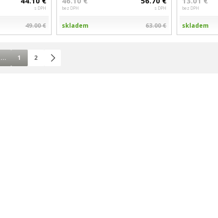
44.10 €
46.10 €
56.70 €
13.01 €
s DPH
bez DPH
s DPH
bez DPH
49.00 €
skladem
63.00 €
skladem
...
1
2