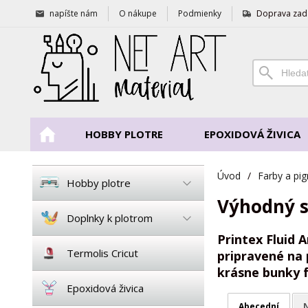
napíšte nám
O nákupe
Podmienky
Doprava zad
HOBBY PLOTRE
EPOXIDOVÁ ŽIVICA
Úvod
/
Farby a pi
Hobby plotre
Výhodný s
Doplnky k plotrom
Printex Fluid 
Termolis Cricut
pripravené na 
krásne bunky f
Epoxidová živica
Abecední
N