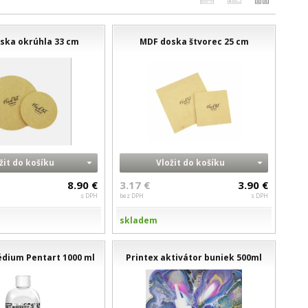
ska okrúhla 33 cm
MDF doska štvorec 25 cm
žit do košíku
Vložit do košíku
8.90 €
3.17 €
3.90 €
s DPH
bez DPH
s DPH
skladem
dium Pentart 1000 ml
Printex aktivátor buniek 500ml