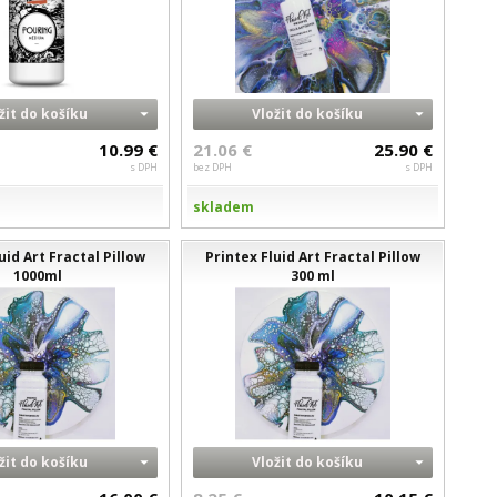
žit do košíku
Vložit do košíku
10.99 €
21.06 €
25.90 €
s DPH
bez DPH
s DPH
skladem
uid Art Fractal Pillow
Printex Fluid Art Fractal Pillow
1000ml
300 ml
žit do košíku
Vložit do košíku