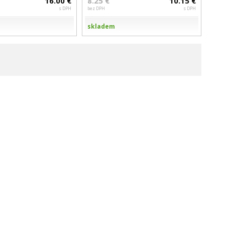
16.00 €
8.25 €
10.15 €
s DPH
bez DPH
s DPH
skladem