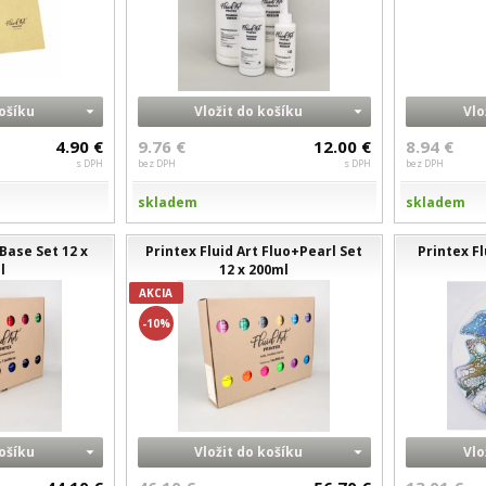
košíku
Vložit do košíku
Vlo
4.90 €
9.76 €
12.00 €
8.94 €
s DPH
bez DPH
s DPH
bez DPH
skladem
skladem
 Base Set 12 x
Printex Fluid Art Fluo+Pearl Set
Printex Fl
l
12 x 200ml
AKCIA
-10%
košíku
Vložit do košíku
Vlo