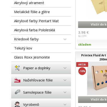
Akrylový atrament
Metalické fólie a glitre
Akrylové farby Pentart Mat
Vložit do 
Akrylová farba Pololesklá
3.98 €
bez DPH
Kriedové farby
skladem
Tekutý kov
Printex Fluid Art
Glass Roxx Jesmonite
200m
AKCIA
Papier a doplnky
-10%
Nažehľovacie fólie
Samolepiace fólie
Vložit do 
Vyrobenô