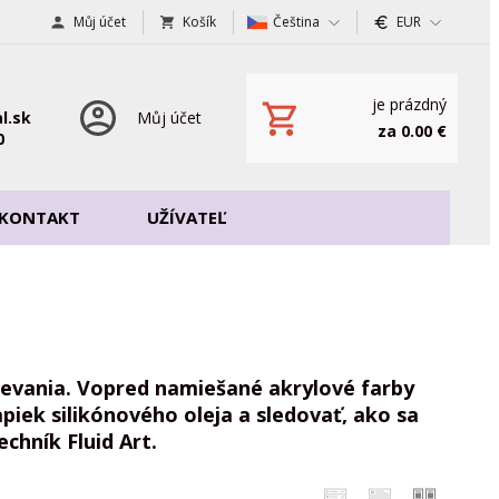
Můj účet
Košík
Čeština
EUR
je prázdný
l.sk
Můj účet
za 0.00 €
0
KONTAKT
UŽÍVATEĽ
lievania. Vopred namiešané akrylové farby
apiek silikónového oleja a sledovať, ako sa
echník Fluid Art.