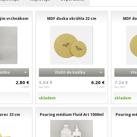
ovým vrchnákom
MDF doska okrúhla 22 cm
MDF do
košíku
Vložit do košíku
Vlo
2.80 €
5.04 €
6.20 €
7.24 €
s DPH
bez DPH
s DPH
bez DPH
skladem
skladem
orec 33 cm
Pouring médium Fluid Art 1000ml
Pouring mé