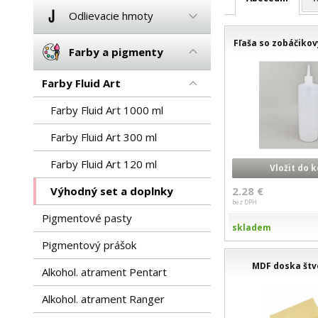
Odlievacie hmoty
Fľaša so zobáčik
Farby a pigmenty
Farby Fluid Art
Farby Fluid Art 1000 ml
Farby Fluid Art 300 ml
Farby Fluid Art 120 ml
Vložit do 
Výhodný set a doplnky
2.28 €
bez DPH
Pigmentové pasty
skladem
Pigmentový prášok
MDF doska štv
Alkohol. atrament Pentart
Alkohol. atrament Ranger