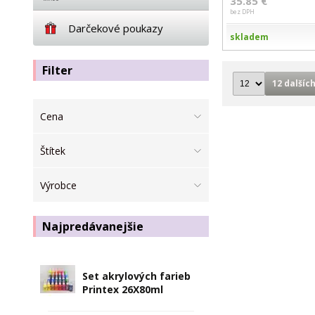
35.85 €
bez DPH
Darčekové poukazy
skladem
Filter
12 dalších
Cena
Štítek
Výrobce
Najpredávanejšie
Set akrylových farieb
Printex 26X80ml