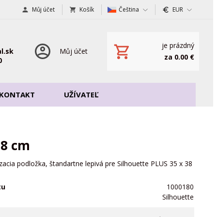
Můj účet
Košík
Čeština
EUR
je prázdný
l.sk
Můj účet
za 0.00 €
0
KONTAKT
UŽÍVATEĽ
38 cm
acia podložka, štandartne lepivá pre Silhouette PLUS 35 x 38
tu
1000180
Silhouette