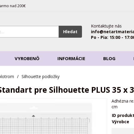
armo nad 200€
Kontaktujte nás
Hledat
info@netartmateria
Po - Pia: 15:00 - 17:0
VYROBENÔ
INFORMÁCIE
BLOG
plotrom
/
Silhouette podložky
Standart pre Silhouette PLUS 35 x 
Adhézna rez
cm
ID produk
Výrobce