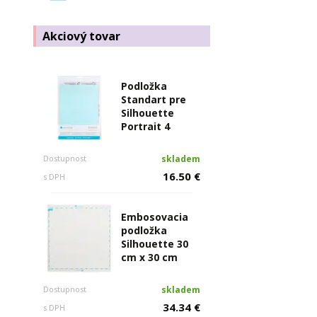
Akciový tovar
Podložka
Standart pre
Silhouette
Portrait 4
Dostupnost
skladem
16.50 €
s DPH
Embosovacia
podložka
Silhouette 30
cm x 30 cm
Dostupnost
skladem
34.34 €
s DPH