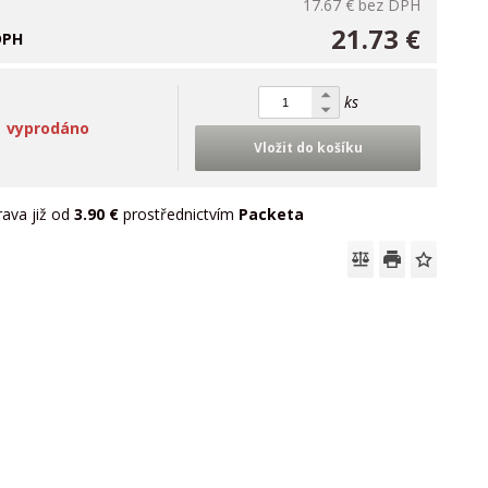
17.67 €
bez DPH
21.73 €
DPH
ks
vyprodáno
Vložit do košíku
ava již od
3.90 €
prostřednictvím
Packeta