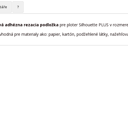
táře
?
vá adhézna rezacia podložka
pre ploter Silhouette PLUS v rozmer
vhodná pre materialy ako: papier, kartón, podžehlené látky, nažehľovac