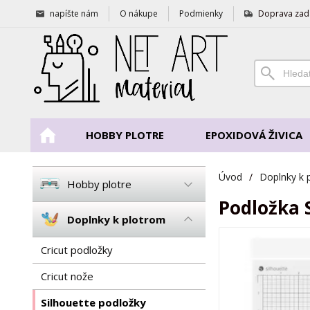
napíšte nám
O nákupe
Podmienky
Doprava zad
HOBBY PLOTRE
EPOXIDOVÁ ŽIVICA
Úvod
/
Doplnky k 
Hobby plotre
Podložka 
Doplnky k plotrom
Cricut podložky
Cricut nože
Silhouette podložky