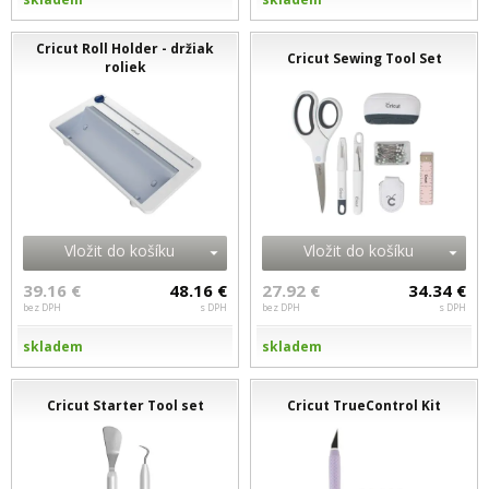
Cricut Roll Holder - držiak
Cricut Sewing Tool Set
roliek
Vložit do košíku
Vložit do košíku
39.16 €
48.16 €
27.92 €
34.34 €
bez DPH
s DPH
bez DPH
s DPH
skladem
skladem
Cricut Starter Tool set
Cricut TrueControl Kit