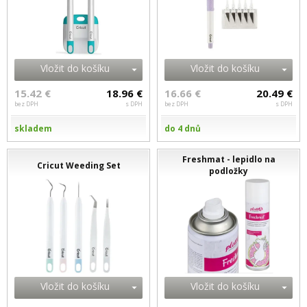
Vložit do košíku
Vložit do košíku
15.42 €
18.96 €
16.66 €
20.49 €
bez DPH
s DPH
bez DPH
s DPH
skladem
do 4 dnů
Freshmat - lepidlo na
Cricut Weeding Set
podložky
Vložit do košíku
Vložit do košíku