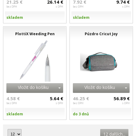
21.25 €
26.14 €
7.92 €
9.74 €
bez DPH
s DPH
bez DPH
s DPH
skladem
skladem
PlottiX Weeding Pen
Púzdro Cricut Joy
Vložit do košíku
Vložit do košíku
4.58 €
5.64 €
46.25 €
56.89 €
bez DPH
s DPH
bez DPH
s DPH
skladem
do 3 dnů
12 dalších...