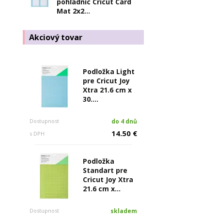
pohľadníc Cricut Card
Mat 2x2...
Akciový tovar
Podložka Light
pre Cricut Joy
Xtra 21.6 cm x
30....
Dostupnost
do 4 dnů
14.50 €
s DPH
Podložka
Standart pre
Cricut Joy Xtra
21.6 cm x...
Dostupnost
skladem