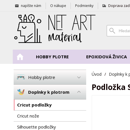
napíšte nám
O nákupe
Podmienky
Doprava zad
HOBBY PLOTRE
EPOXIDOVÁ ŽIVICA
Úvod
/
Doplnky k 
Hobby plotre
Podložka 
Doplnky k plotrom
Cricut podložky
Cricut nože
Silhouette podložky