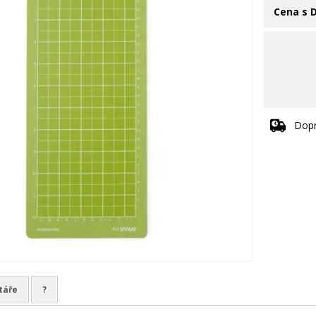
Cena s 
Dopr
táře
?