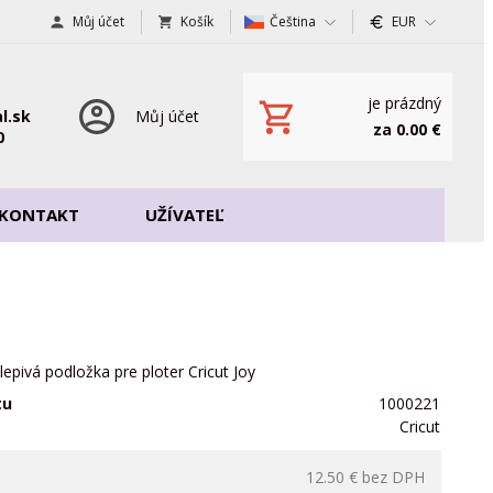
Můj účet
Košík
Čeština
EUR
je prázdný
l.sk
Můj účet
za 0.00 €
0
KONTAKT
UŽÍVATEĽ
lepivá podložka pre ploter Cricut Joy
tu
1000221
Cricut
12.50 €
bez DPH