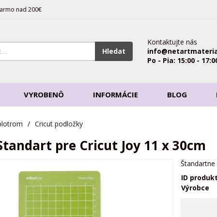
armo nad 200€
Kontaktujte nás
Hledat
info@netartmateria
Po - Pia: 15:00 - 17:0
VYROBENÔ
INFORMÁCIE
BLOG
plotrom
/
Cricut podložky
Standart pre Cricut Joy 11 x 30cm
Štandartne 
ID produk
Výrobce