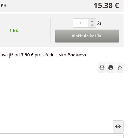
15.38 €
DPH
ks
1 ks
Vložit do košíku
ava již od
3.90 €
prostřednictvím
Packeta