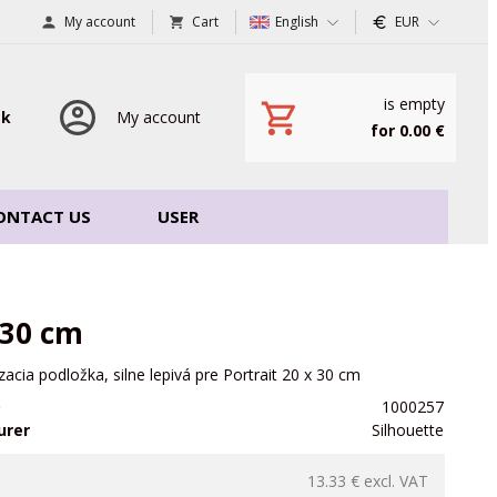
My account
Cart
English
EUR
is empty
sk
My account
for 0.00 €
ONTACT US
USER
 30 cm
acia podložka, silne lepivá pre Portrait 20 x 30 cm
D
1000257
urer
Silhouette
13.33 €
excl. VAT