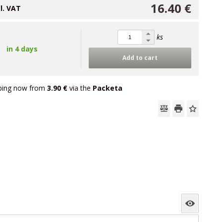
16.40 €
cl. VAT
ks
in 4 days
Add to cart
ping now from
3.90 €
via the
Packeta