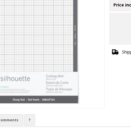
Price in
Ship
Comments
?