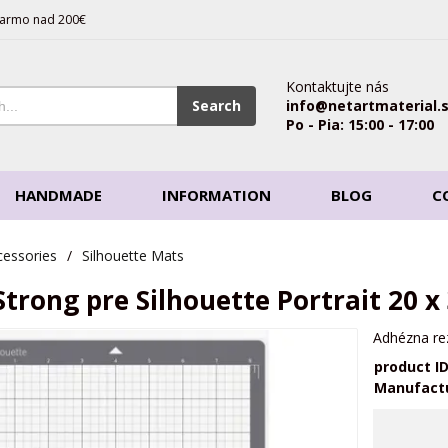
armo nad 200€
Kontaktujte nás
Search
info@netartmaterial.
Po - Pia: 15:00 - 17:00
HANDMADE
INFORMATION
BLOG
C
cessories
/
Silhouette Mats
trong pre Silhouette Portrait 20 x
Adhézna rez
product I
Manufact