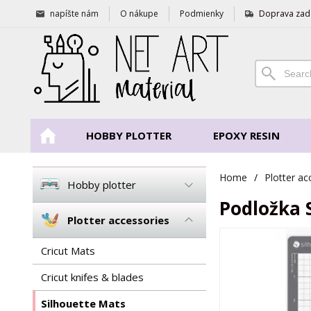
napíšte nám
O nákupe
Podmienky
Doprava zad
HOBBY PLOTTER
EPOXY RESIN
Home
/
Plotter ac
Hobby plotter
Podložka S
Plotter accessories
Cricut Mats
Cricut knifes & blades
Silhouette Mats