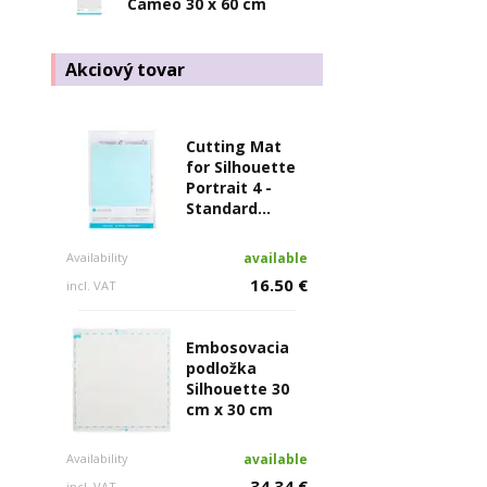
Cameo 30 x 60 cm
Akciový tovar
Cutting Mat
for Silhouette
Portrait 4 -
Standard...
Availability
available
16.50 €
incl. VAT
Embosovacia
podložka
Silhouette 30
cm x 30 cm
Availability
available
34.34 €
incl. VAT