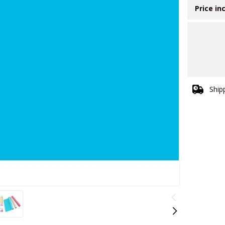
Price in
Ship