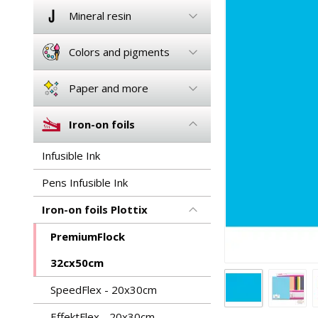
Mineral resin
Colors and pigments
Paper and more
Iron-on foils
Infusible Ink
Pens Infusible Ink
Iron-on foils Plottix
PremiumFlock
32cx50cm
SpeedFlex - 20x30cm
EffektFlex - 20x30cm