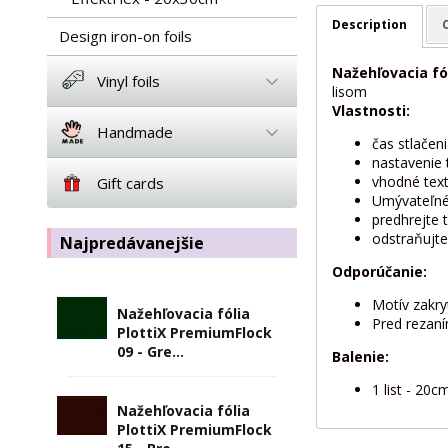
Description
Design iron-on foils
Nažehľovacia fó
Vinyl foils
lisom
Vlastnosti:
Handmade
čas stlačeni
nastavenie 
vhodné textí
Gift cards
Umývateľné
predhrejte 
odstraňujte
Najpredávanejšie
Odporúčanie:
Motív zakry
Nažehľovacia fólia
Pred rezaní
PlottiX PremiumFlock
09 - Gre...
Balenie:
1 list - 20
Nažehľovacia fólia
PlottiX PremiumFlock