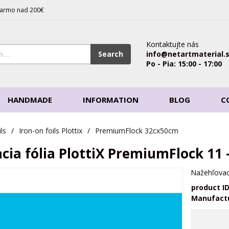
armo nad 200€
Kontaktujte nás
Search
info@netartmaterial.
Po - Pia: 15:00 - 17:00
HANDMADE
INFORMATION
BLOG
C
ls
/
Iron-on foils Plottix
/
PremiumFlock 32cx50cm
cia fólia PlottiX PremiumFlock 11 
Nažehľovac
product I
Manufact