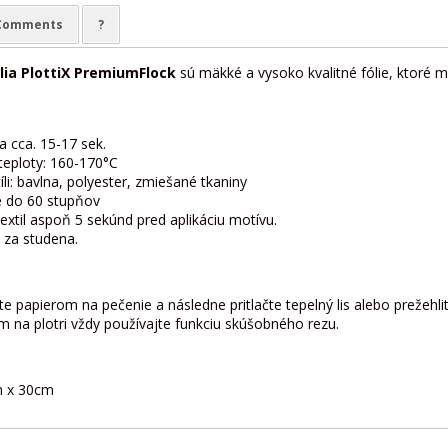
Comments
?
lia PlottiX PremiumFlock
sú mäkké a vysoko kvalitné fólie, ktoré 
a cca. 15-17 sek.
teploty: 160-170°C
li: bavlna, polyester, zmiešané tkaniny
 do 60 stupňov
textil aspoň 5 sekúnd pred aplikáciu motívu.
 za studena.
te papierom na pečenie a následne pritlačte tepelný lis alebo prežehli
m na plotri vždy používajte funkciu skúšobného rezu.
cm x 30cm