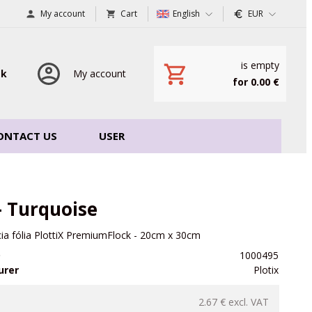
My account
Cart
English
EUR
is empty
sk
My account
for 0.00 €
ONTACT US
USER
- Turquoise
ia fólia PlottiX PremiumFlock - 20cm x 30cm
D
1000495
urer
Plotix
2.67 €
excl. VAT