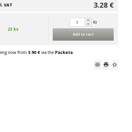
3.28 €
cl. VAT
ks
23 ks
Add to cart
ping now from
3.90 €
via the
Packeta