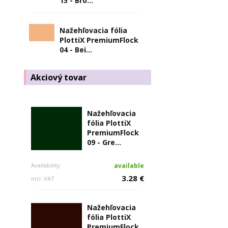
15 - Bro...
Nažehľovacia fólia
PlottiX PremiumFlock
04 - Bei...
Akciový tovar
Nažehľovacia
fólia PlottiX
PremiumFlock
09 - Gre...
Availability
available
3.28 €
incl. VAT
Nažehľovacia
fólia PlottiX
PremiumFlock