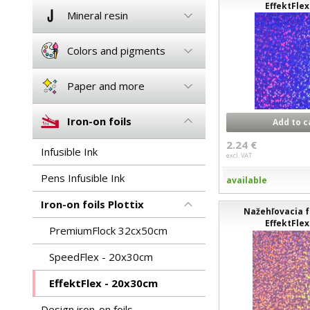
EffektFlex
Mineral resin
Colors and pigments
Paper and more
Iron-on foils
Add to c
2.24 €
Infusible Ink
excl. VAT
Pens Infusible Ink
available
Iron-on foils Plottix
Nažehľovacia fó
EffektFlex
PremiumFlock 32cx50cm
SpeedFlex - 20x30cm
EffektFlex - 20x30cm
Design iron-on foils