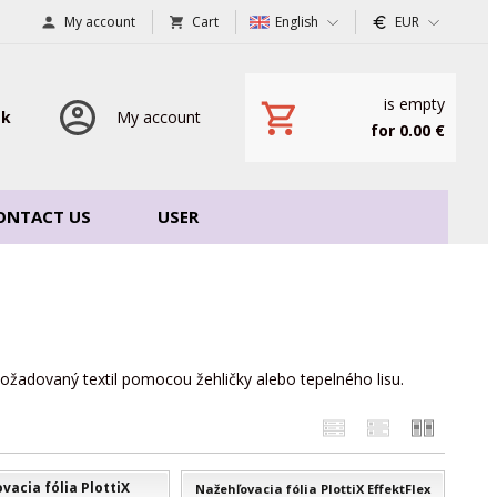
My account
Cart
English
EUR
is empty
sk
My account
for 0.00 €
ONTACT US
USER
požadovaný textil pomocou žehličky alebo tepelného lisu.
vacia fólia PlottiX
Nažehľovacia fólia PlottiX EffektFlex