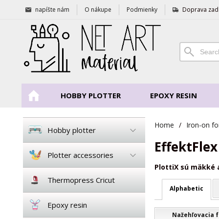
napíšte nám
O nákupe
Podmienky
Doprava zad
HOBBY PLOTTER
EPOXY RESIN
Home
/
Iron-on foi
Hobby plotter
EffektFle
Plotter accessories
PlottiX sú mäkké 
Thermopress Cricut
Alphabetic
Epoxy resin
Nažehľovacia fó