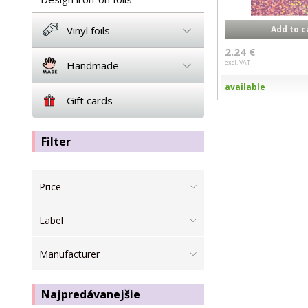
Vinyl foils
Add to c
2.24 €
excl. VAT
Handmade
available
Gift cards
Filter
Price
Label
Manufacturer
Najpredávanejšie