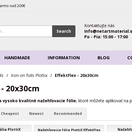
armo nad 200€
Kontaktujte nás
Search
info@netartmaterial.
Po - Pia: 15:00 - 17:00
HANDMADE
INFORMATION
BLOG
C
ls
/
Iron-on foils Plottix
/
EffektFlex - 20x30cm
x - 20x30cm
a vysoko kvalitné nažehľovacie fólie
, ktoré môžete aplikovať na 
Cheapest
Newest
Recommended
lia PlottiX
Nažehľo
Nažehľovacia fólia PlottiX EffektFlex