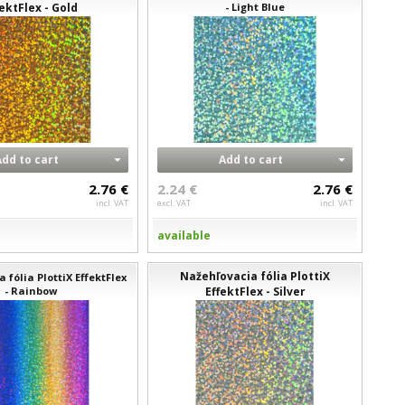
fektFlex - Gold
- Light Blue
Add to cart
Add to cart
2.76 €
2.24 €
2.76 €
incl. VAT
excl. VAT
incl. VAT
available
Nažehľovacia fólia PlottiX
 fólia PlottiX EffektFlex
- Rainbow
EffektFlex - Silver