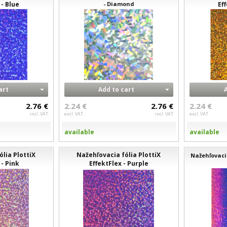
 - Blue
- Diamond
Ef
art
Add to cart
2.76 €
2.24 €
2.76 €
2.24 €
incl. VAT
excl. VAT
incl. VAT
excl. VAT
available
available
lia PlottiX
Nažehľovacia fólia PlottiX
Nažehľovacia
 - Pink
EffektFlex - Purple