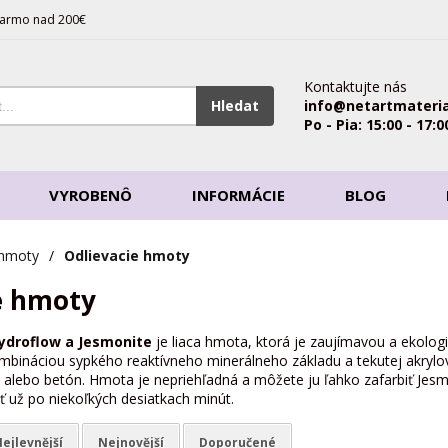
armo nad 200€
Kontaktujte nás
Hledat
info@netartmateria
Po - Pia: 15:00 - 17:0
VYROBENÔ
INFORMÁCIE
BLOG
 hmoty
/
Odlievacie hmoty
e hmoty
Hydroflow a Jesmonite
je liaca hmota, ktorá je zaujímavou a ekologic
kombináciou sypkého reaktívneho minerálneho základu a tekutej akryl
 alebo betón. Hmota je nepriehľadná a môžete ju ľahko zafarbiť Jesm
 už po niekoľkých desiatkach minút.
ejlevnější
Nejnovější
Doporučené