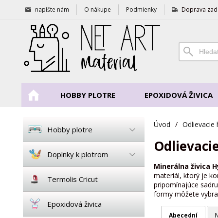
napíšte nám
O nákupe
Podmienky
Doprava zad
HOBBY PLOTRE
EPOXIDOVÁ ŽIVICA
Úvod
/
Odlievacie
Hobby plotre
Odlievaci
Doplnky k plotrom
Minerálna živica 
materiál, ktorý je 
Termolis Cricut
pripomínajúce sadru
formy môžete vybrať
Epoxidová živica
Abecední
N