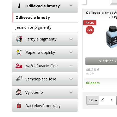
Odlievacie hmoty
Odlievacia zmes 
Odlievacie hmoty
- 3 k
AKCIA
Jesmonite pigmenty
-5%
Farby a pigmenty
Papier a doplnky
Vložit do 
Nažehľovacie fólie
46.26 €
bez DPH
Samolepiace fólie
skladem
Vyrobenô
1
Darčekové poukazy