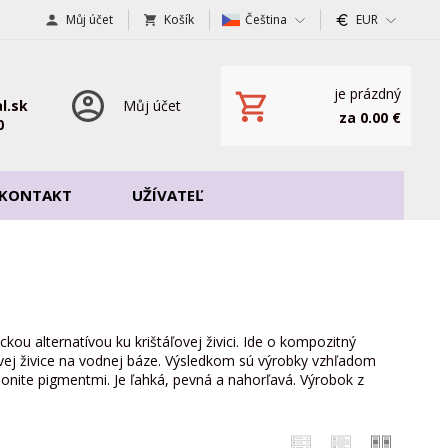
Můj účet
Košík
Čeština
EUR
je prázdný
l.sk
Můj účet
za 0.00 €
0
KONTAKT
UŽÍVATEĽ
kou alternatívou ku krištáľovej živici. Ide o kompozitný
ovej živice na vodnej báze. Výsledkom sú výrobky vzhľadom
onite pigmentmi. Je ľahká, pevná a nahorľavá. Výrobok z