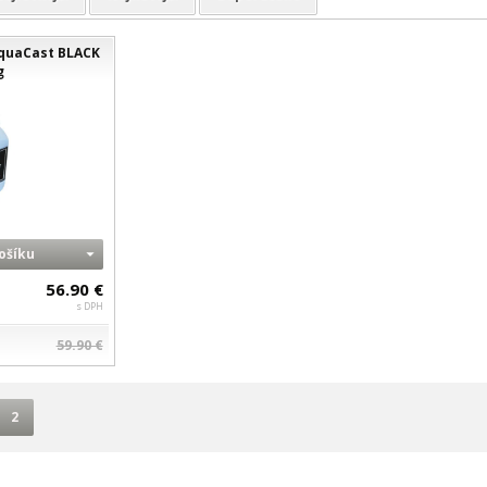
AquaCast BLACK
g
košíku
56.90 €
s DPH
59.90 €
2