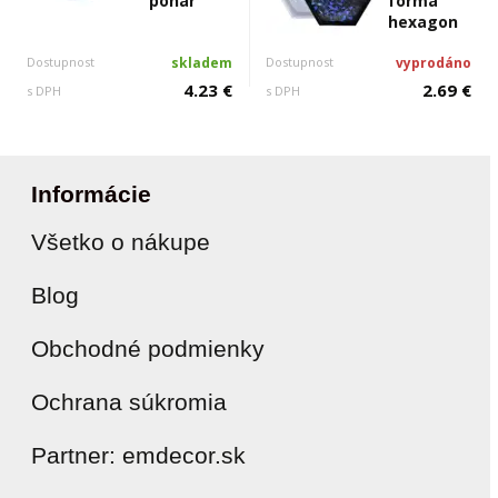
pohár
forma
hexagon
Dostupnost
skladem
Dostupnost
vyprodáno
4.23 €
2.69 €
s DPH
s DPH
Informácie
Všetko o nákupe
Blog
Obchodné podmienky
Ochrana súkromia
Partner: emdecor.sk