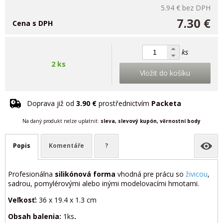
5.94 €
bez DPH
7.30 €
Cena s DPH
ks
2 ks
Vložit do košíku
Doprava již od
3.90 €
prostřednictvím
Packeta
Na daný produkt nelze uplatnit:
sleva, slevový kupón, věrnostní body
Popis
Komentáře
?
Profesionálna
silikónová forma
vhodná pre prácu so
živicou
,
sadrou, pomylérovými alebo inými modelovacími hmotami.
Veľkosť:
36 x 19.4 x 1.3 cm
Obsah balenia:
1ks
.