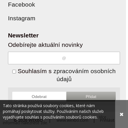
Facebook
Instagram
Newsletter
Odebírejte aktuální novinky
Souhlasím s
zpracováním osobních
údajů
Odebrat
Přidat
Tato stránka používá soubory cookies, které nám
pomáhají poskytovat služby. Používáním našich služeb
✖
vyjadřujete souhlas s používáním souborů cookies.
Více
© 2026 WEXBO |
www.wexbo.com
|
Přihlásit
informací naleznete zde.