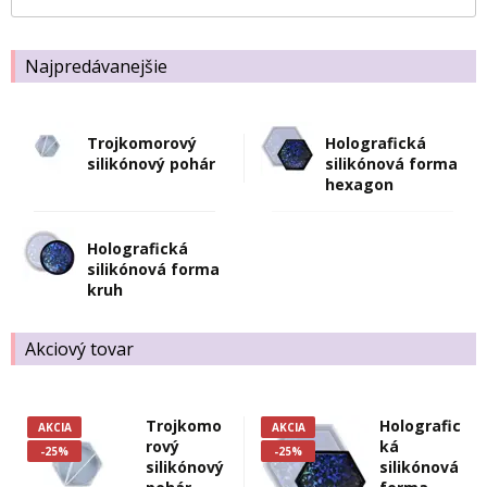
Najpredávanejšie
Trojkomorový
Holografická
silikónový pohár
silikónová forma
hexagon
Holografická
silikónová forma
kruh
Akciový tovar
Trojkomo
Holografic
AKCIA
AKCIA
rový
ká
-25%
-25%
silikónový
silikónová