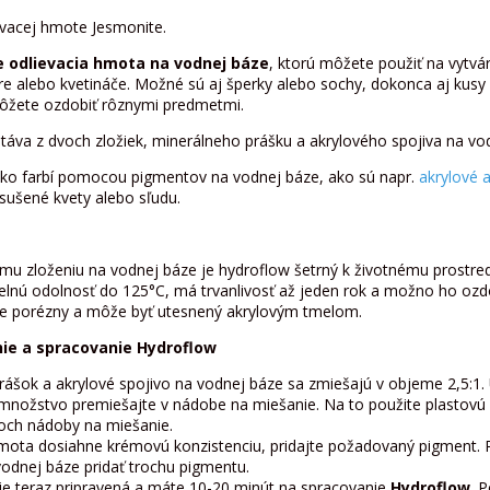
ievacej hmote Jesmonite.
e odlievacia hmota na vodnej báze
, ktorú môžete použiť na vytvá
ere alebo kvetináče. Možné sú aj šperky alebo sochy, dokonca aj kus
ôžete ozdobiť rôznymi predmetmi.
áva z dvoch zložiek, minerálneho prášku a akrylového spojiva na vo
hko farbí pomocou pigmentov na vodnej báze, ako sú napr.
akrylové 
sušené kvety alebo sľudu.
u zloženiu na vodnej báze je hydroflow šetrný k životnému prostredi
lnú odolnosť do 125°C, má trvanlivosť až jeden rok a možno ho ozd
je porézny a môže byť utesnený akrylovým tmelom.
ie a spracovanie Hydroflow
rášok a akrylové spojivo na vodnej báze sa zmiešajú v objeme 2,5:1.
ožstvo premiešajte v nádobe na miešanie. Na to použite plastovú š
och nádoby na miešanie.
mota dosiahne krémovú konzistenciu, pridajte požadovaný pigment. 
vodnej báze pridať trochu pigmentu.
e teraz pripravená a máte 10-20 minút na spracovanie
Hydroflow
. 