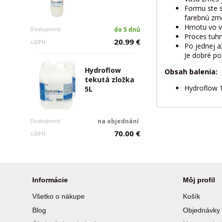
Formu ste s
farebnú zme
Hmotu vo vn
Dostupnost
do 5 dnů
Proces tuhn
20.99 €
s DPH
Po jednej 
Je dobré po
Hydroflow
Obsah balenia:
tekutá zložka
Hydroflow 1
5L
Dostupnost
na objednání
70.00 €
s DPH
Informácie
Môj profil
Všetko o nákupe
Košík
Blog
Objednávky