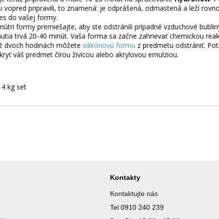
i vopred pripravili, to znamená: je odprášená, odmastená a leží rovn
s do vašej formy.
útri formy premiešajte, aby ste odstránili prípadné vzduchové bubliny.
utia trvá 20-40 minút. Vaša forma sa začne zahrievať chemickou reak
až dvoch hodinách môžete
silikónovú formu
z predmetu odstrániť. Po
kryť váš predmet čírou živicou alebo akrylovou emulziou.
4 kg set
Kontakty
Kontaktujte nás
Tel 0910 240 239