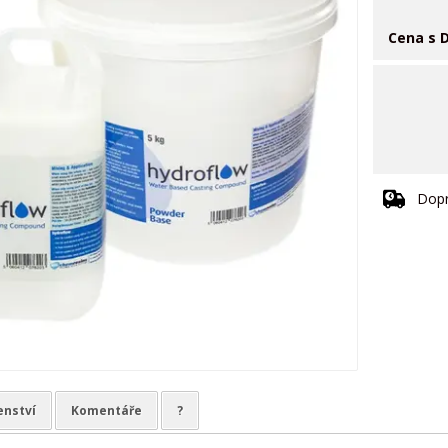
Cena s 
Dopr
enství
Komentáře
?