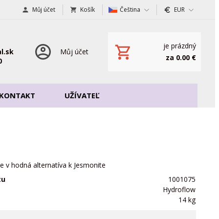
Můj účet
Košík
Čeština
EUR
je prázdný
l.sk
Můj účet
za 0.00 €
0
KONTAKT
UŽÍVATEĽ
e v hodná alternatíva k Jesmonite
tu
1001075
Hydroflow
14 kg