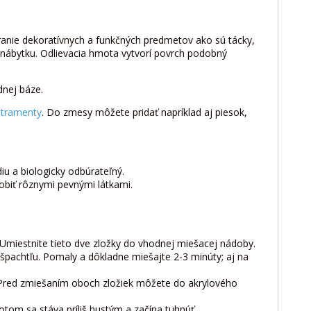
ranie dekoratívnych a funkčných predmetov ako sú tácky,
y nábytku. Odlievacia hmota vytvorí povrch podobný
dnej báze.
atramenty
. Do zmesy môžete pridať napríklad aj piesok,
u a biologicky odbúrateľný.
obiť rôznymi pevnými látkami.
 Umiestnite tieto dve zložky do vhodnej miešacej nádoby.
pachtľu. Pomaly a dôkladne miešajte 2-3 minúty; aj na
Pred zmiešaním oboch zložiek môžete do akrylového
Potom sa stáva príliš hustým a začína tuhnúť.