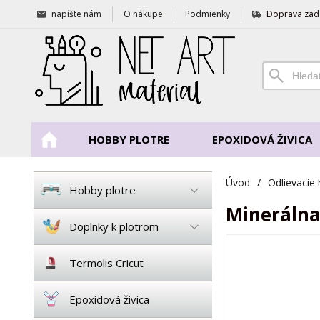
napíšte nám
O nákupe
Podmienky
Doprava zad
HOBBY PLOTRE
EPOXIDOVÁ ŽIVICA
Úvod
/
Odlievacie
Hobby plotre
Minerálna
Doplnky k plotrom
Termolis Cricut
Epoxidová živica