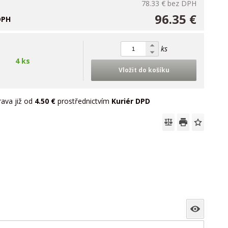
78.33 €
bez DPH
96.35 €
DPH
ks
4 ks
Vložit do košíku
ava již od
4.50 €
prostřednictvím
Kuriér DPD