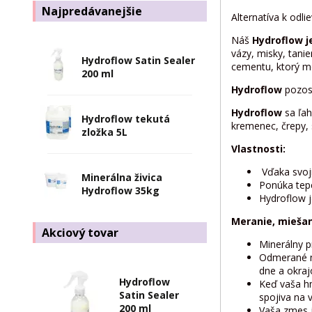
Najpredávanejšie
Alternatíva k odl
Náš
Hydroflow j
vázy, misky, tani
Hydroflow Satin Sealer
cementu, ktorý m
200 ml
Hydroflow
pozost
Hydroflow
sa ľa
Hydroflow tekutá
kremenec, črepy, 
zložka 5L
Vlastnosti:
Vďaka svojm
Minerálna živica
Ponúka tepe
Hydroflow 35kg
Hydroflow 
Meranie, miešan
Akciový tovar
Minerálny p
Odmerané mn
dne a okraj
Hydroflow
Keď vaša h
Satin Sealer
spojiva na 
200 ml
Vaša zmes j