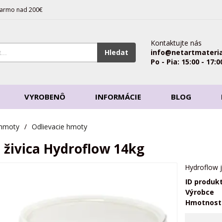
armo nad 200€
Kontaktujte nás
Hledat
info@netartmateria
Po - Pia: 15:00 - 17:0
VYROBENÔ
INFORMÁCIE
BLOG
 hmoty
/
Odlievacie hmoty
 živica Hydroflow 14kg
Hydroflow j
ID produk
Výrobce
Hmotnost