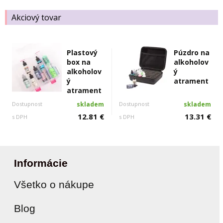
Akciový tovar
Plastový
Púzdro na
box na
alkoholov
alkoholov
ý
ý
atrament
atrament
Dostupnost
skladem
Dostupnost
skladem
12.81 €
13.31 €
s DPH
s DPH
Informácie
Všetko o nákupe
Blog