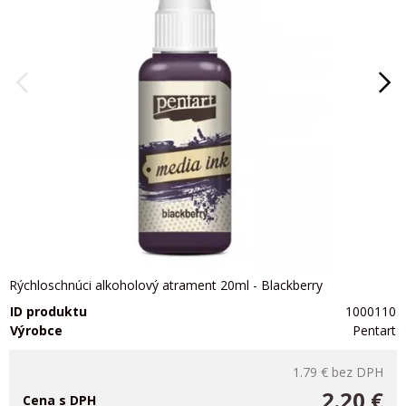
Rýchloschnúci alkoholový atrament 20ml - Blackberry
ID produktu
1000110
Výrobce
Pentart
1.79 €
bez DPH
2.20 €
Cena s DPH