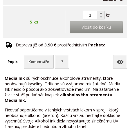
ks
5 ks
Vložit do košíku
Doprava již od
3.90 €
prostřednictvím
Packeta
Popis
Komentáře
?
Media Ink
sú rýchloschnúce alkoholové atramenty, ktoré
neobsahujú kyseliny. Odtiene sú vzájomne miešateľné. Media
Ink riedidlo pôsobí ako zosvetľovacie médium. Na zafarbenie
živice stačí pridať pár kvapiek
alkoholového atramentu
Media Ink.
Fixovať odporúčame v tenkých vrstvách lakom v spreji, ktorý
neobsahuje alkohol (acetón). Každú vrstvu nechajte dôkladne
vyschnúť. Svoje Alkohol Ink diela nevystavujte slnečnému UV
žiareniu, predídete blednutiu a žltnutiu farieb.