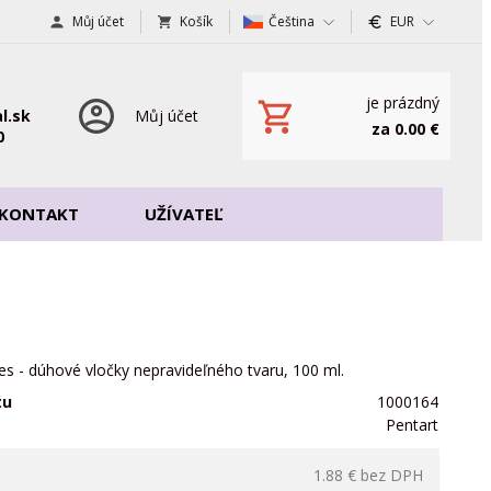
Můj účet
Košík
Čeština
EUR
je prázdný
l.sk
Můj účet
za 0.00 €
0
KONTAKT
UŽÍVATEĽ
es - dúhové vločky nepravideľného tvaru, 100 ml.
tu
1000164
Pentart
1.88 €
bez DPH