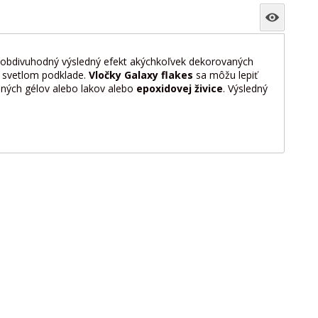
 o obdivuhodný výsledný efekt akýchkoľvek dekorovaných
o svetlom podklade.
Vločky Galaxy flakes
sa môžu lepiť
dných gélov alebo lakov alebo
epoxidovej živice
. Výsledný