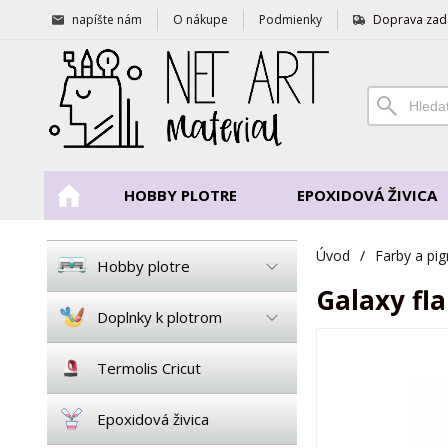
napíšte nám
O nákupe
Podmienky
Doprava zad
HOBBY PLOTRE
EPOXIDOVÁ ŽIVICA
Úvod
/
Farby a pi
Hobby plotre
Galaxy fla
Doplnky k plotrom
Termolis Cricut
Epoxidová živica