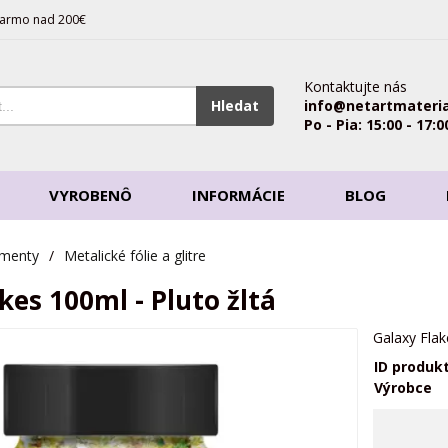
armo nad 200€
Kontaktujte nás
Hledat
info@netartmateria
Po - Pia: 15:00 - 17:0
VYROBENÔ
INFORMÁCIE
BLOG
gmenty
/
Metalické fólie a glitre
kes 100ml - Pluto žltá
Galaxy Flak
ID produk
Výrobce