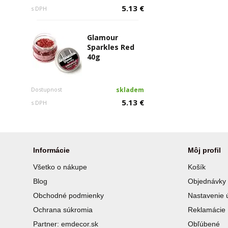
5.13 €
s DPH
Glamour
Sparkles Red
40g
Dostupnost
skladem
5.13 €
s DPH
Informácie
Môj profil
Všetko o nákupe
Košík
Blog
Objednávky
Obchodné podmienky
Nastavenie 
Ochrana súkromia
Reklamácie
Partner: emdecor.sk
Obľúbené