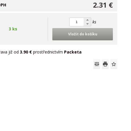
2.31 €
DPH
ks
3 ks
Vložit do košíku
ava již od
3.90 €
prostřednictvím
Packeta