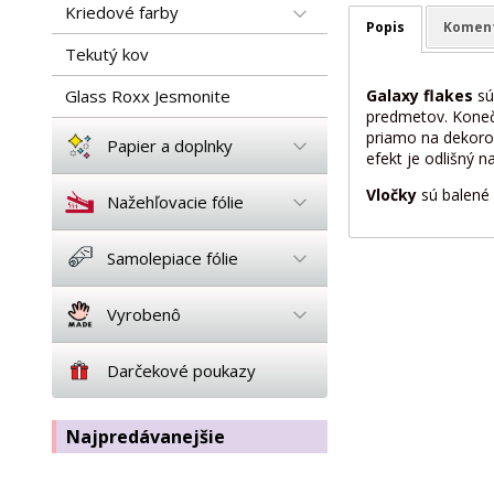
Kriedové farby
Popis
Komen
Tekutý kov
Galaxy flakes
sú
Glass Roxx Jesmonite
predmetov. Konečn
priamo na dekorov
Papier a doplnky
efekt je odlišný 
Vločky
sú balené
Nažehľovacie fólie
Samolepiace fólie
Vyrobenô
Darčekové poukazy
Najpredávanejšie