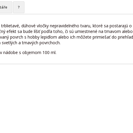
táře
?
 trblietavé, dúhové vločky nepravidelného tvaru, ktoré sa postarajú
ý efekt sa bude líšiť podľa toho, či sú umiestnené na tmavom aleb
aný povrch s hobby lepidlom alebo ich môžete primiešať do priehľa
na svetlých a tmavých povrchoch.
 v nádobe s objemom 100 ml.