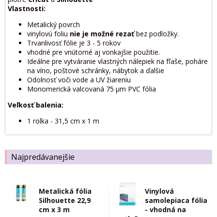
Vlastnosti:
Metalický povrch
vinylovú foliu
nie je možné rezať
bez podložky.
Trvanlivosť fólie je 3 - 5 rokov
vhodné pre vnútorné aj vonkajšie použitie.
Ideálne pre vytváranie vlastných nálepiek na fľaše, poháre
na víno, poštové schránky, nábytok a ďalšie
Odolnosť voči vode a UV žiareniu
Monomerická valcovaná 75 μm PVC fólia
Veľkosť balenia:
1 rolka - 31,5 cm x 1 m
Najpredávanejšie
Metalická fólia
Vinylová
Silhouette 22,9
samolepiaca fólia
cm x 3 m
- vhodná na