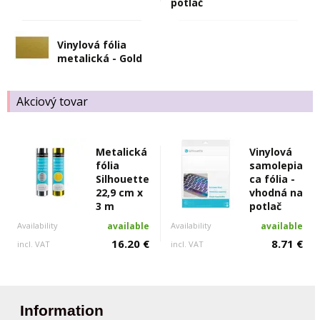
potlač
Vinylová fólia
metalická - Gold
Akciový tovar
Metalická
Vinylová
fólia
samolepia
Silhouette
ca fólia -
22,9 cm x
vhodná na
3 m
potlač
Availability
available
Availability
available
16.20 €
8.71 €
incl. VAT
incl. VAT
Information