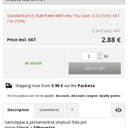
Standard price:
3.20 € incl. VAT / ks
, You save: 0.32 € incl. VAT
/ ks (10%)
2.34 €
excl. VAT
2.88 €
Price incl. VAT
ks
in stock
Add to cart
Shipping now from
3.90 €
via the
Packeta
For this product can not be applied:
discount, discount coupon, loyalty points
Description
Comments
?
Samolepiaca pernamentná vinylová fólia pre
plotre
Cricut
a
Silhouette