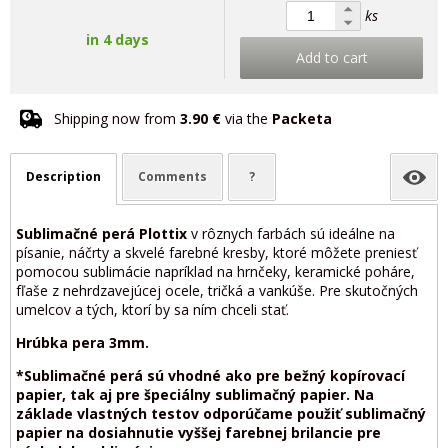
ks
in 4 days
Add to cart
Shipping now from
3.90 €
via the
Packeta
Description
Comments
?
Sublimačné perá Plottix
v rôznych farbách sú ideálne na
písanie, náčrty a skvelé farebné kresby, ktoré môžete preniesť
pomocou sublimácie napríklad na hrnčeky, keramické poháre,
fľaše z nehrdzavejúcej ocele, tričká a vankúše. Pre skutočných
umelcov a tých, ktorí by sa ním chceli stať.
Hrúbka pera 3mm.
*Sublimačné perá sú vhodné ako pre bežný kopírovací
papier, tak aj pre špeciálny sublimačný papier. Na
základe vlastných testov odporúčame použiť sublimačný
papier na dosiahnutie vyššej farebnej brilancie pre