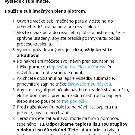
výsledok sublimácie.
Použitie sublimačných pier s plotrom.
Otvorte viečko sublimačného pera a vložte ho do
určeného držiaka na perá pre rezací ploter.
Vložte držiak pera do rezacieho plotra a uistite sa, že je
správne usadený, aby ste predišli pošmyknutiu počas
procesu kreslenia.
Vyberte požadovaný dizajn -
dizaj vždy kreslite
zrkadlovo!
Po nakreslení môžete svoj návrh preniesť napr. na
tričko pomocou
tepelného lisu PlottiX iXpress
. Pri
nažehľovaní motív smeruje nadol.
Ak chcete dosiahnuť najlepšie výsledky sublimácie,
pripevnite dizajn na tričko
žiaruvzdornou páskou
.
Aby ste sa vyhli pretlačeniu návrhu na zadnú stranu trička,
vložte doň medzi prednú a zadnú časť trochu papiera
alebo alebo použite
termo podložku
.
Pred nažehľovaním položte na návrh list papiera na
pečenie, aby ste ho chránili.
Teraz môžete zatlačiť svoj motív na tričko pomocou
tepelného lisu.
Odporúčame teplotu lisu 190 stupňov
s dobou lisu 60 sekúnd
. Tieto informácie sa týkajú