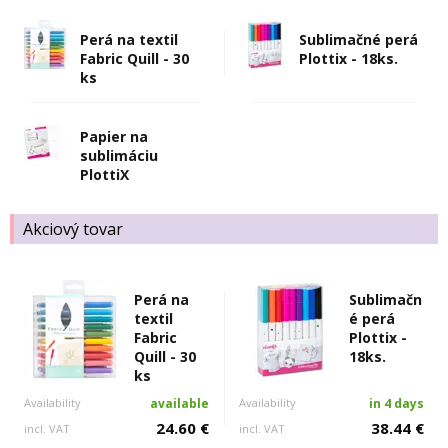
Perá na textil
Sublimačné perá
Fabric Quill - 30
Plottix - 18ks.
ks
Papier na
sublimáciu
PlottiX
Akciový tovar
Perá na
Sublimačn
textil
é perá
Fabric
Plottix -
Quill - 30
18ks.
ks
Availability
available
Availability
in 4 days
24.60 €
38.44 €
incl. VAT
incl. VAT