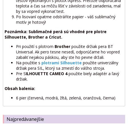
testov vykonaných s plottiX iXpress. Pretože odporúčaná
teplota a čas sa môžu líšiť v závislosti od zariadenia, mal
by sa vopred vykonať test.
Po lisovaní opatrne odstráňte papier - váš sublimačný
motív je hotový!
Poznámka: Sublimačné perá sú vhodné pre plotre
Silhouette, Brother a Cricut.
Pri použití s plotrom
Brother
použite držiak pera BT
Universal. Ak pero tesne nesedí, odporúčame ho vopred
zabaliť nejakou páskou, aby ste ho pevne držali.
Na použitie s
plotrami Silhouette
použite univerzálny
držiak pera SIL, ktorý sa zmestí do vášho stroja.
Pre S
ILHOUETTE CAMEO 4
použite biely adaptér a ľavý
držiak.
Obsah balenia:
6 pier (červená, modrá, žltá, zelená, oranžová, čierna)
Najpredávanejšie