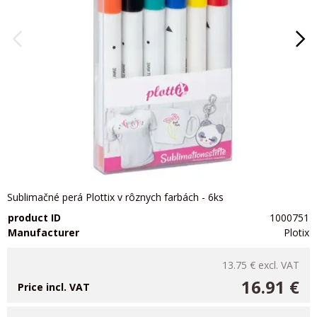
Sublimačné perá Plottix v rôznych farbách - 6ks
product ID
1000751
Manufacturer
Plotix
13.75 €
excl. VAT
16.91 €
Price incl. VAT