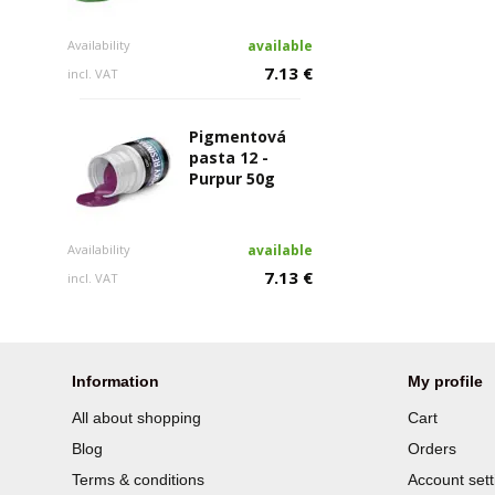
Availability
available
7.13 €
incl. VAT
Pigmentová
pasta 12 -
Purpur 50g
Availability
available
7.13 €
incl. VAT
Information
My profile
All about shopping
Cart
Blog
Orders
Terms & conditions
Account sett