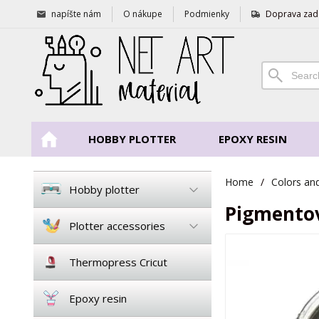
napíšte nám
O nákupe
Podmienky
Doprava zad
HOBBY PLOTTER
EPOXY RESIN
Home
/
Colors an
Hobby plotter
Pigmentov
Plotter accessories
Thermopress Cricut
Epoxy resin