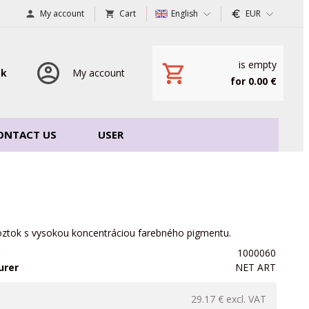
My account
Cart
English
EUR
is empty
sk
My account
for 0.00 €
ONTACT US
USER
roztok s vysokou koncentráciou farebného pigmentu.
D
1000060
urer
NET ART
29.17 €
excl. VAT