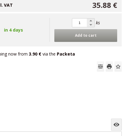
35.88 €
cl. VAT
ks
in 4 days
Add to cart
ping now from
3.90 €
via the
Packeta