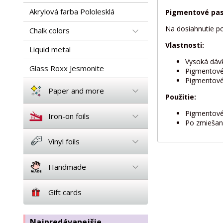
Akrylová farba Pololesklá
Pigmentové pa
Na dosiahnutie p
Chalk colors
Vlastnosti:
Liquid metal
Vysoká dáv
Glass Roxx Jesmonite
Pigmentové
Pigmentové 
Paper and more
Použitie:
Pigmentové 
Iron-on foils
Po zmiešan
Vinyl foils
Handmade
Gift cards
Najpredávanejšie