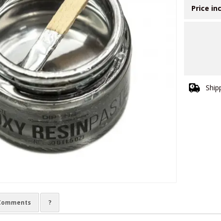
Price in
Ship
Comments
?