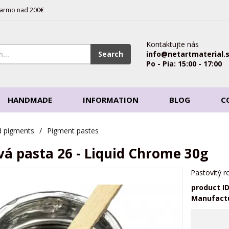
armo nad 200€
Kontaktujte nás
Search
info@netartmaterial.
Po - Pia: 15:00 - 17:00
HANDMADE
INFORMATION
BLOG
C
d pigments
/
Pigment pastes
á pasta 26 - Liquid Chrome 30g
Pastovitý 
product I
Manufact