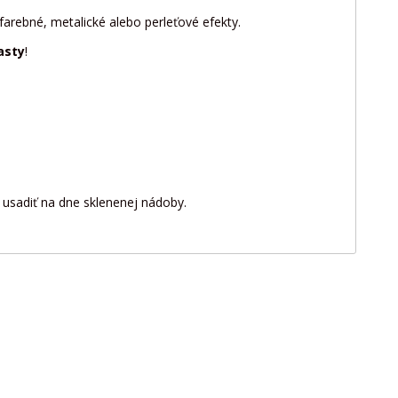
 farebné, metalické alebo perleťové efekty.
asty
!
 usadiť na dne sklenenej nádoby.