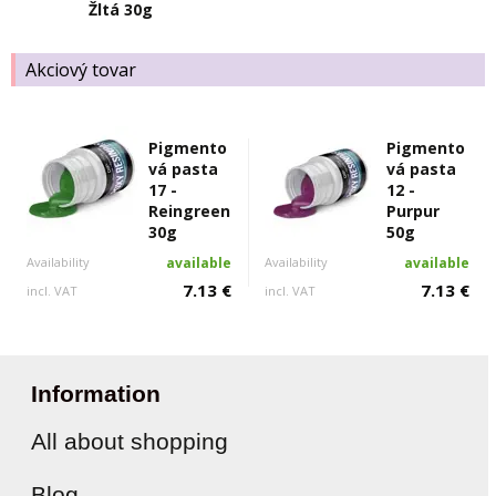
Žltá 30g
Akciový tovar
Pigmento
Pigmento
vá pasta
vá pasta
17 -
12 -
Reingreen
Purpur
30g
50g
Availability
available
Availability
available
7.13 €
7.13 €
incl. VAT
incl. VAT
Information
All about shopping
Blog