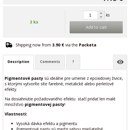
ks
3 ks
Add to cart
Shipping now from
3.90 €
via the
Packeta
Description
Comments
?
Pigmentové pasty
sú ideálne pre umenie z epoxidovej živice,
s ktorými vytvoríte síte farebné, metalické alebo perleťové
efekty.
Na dosiahnutie požadovaného efektu stačí pridať len malé
množstvo
pigmentovej pasty
!
Vlastnosti:
Vysoká dávka efektu a pigmentu
Pigmentové pasty sú medzi sebou miešateľné