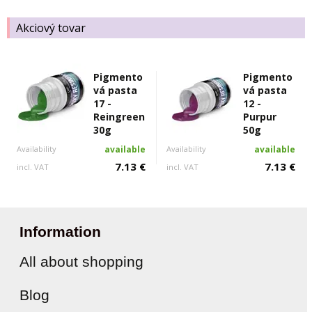
Akciový tovar
Pigmento
Pigmento
vá pasta
vá pasta
17 -
12 -
Reingreen
Purpur
30g
50g
Availability
available
Availability
available
7.13 €
7.13 €
incl. VAT
incl. VAT
Information
All about shopping
Blog