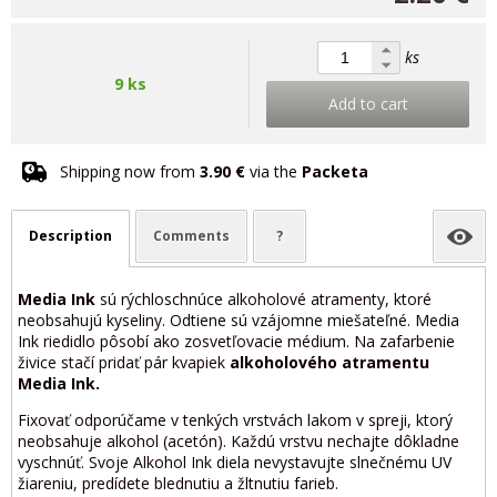
ks
9 ks
Add to cart
Shipping now from
3.90 €
via the
Packeta
Description
Comments
?
Media Ink
sú rýchloschnúce alkoholové atramenty, ktoré
neobsahujú kyseliny. Odtiene sú vzájomne miešateľné. Media
Ink riedidlo pôsobí ako zosvetľovacie médium. Na zafarbenie
živice stačí pridať pár kvapiek
alkoholového atramentu
Media Ink.
Fixovať odporúčame v tenkých vrstvách lakom v spreji, ktorý
neobsahuje alkohol (acetón). Každú vrstvu nechajte dôkladne
vyschnúť. Svoje Alkohol Ink diela nevystavujte slnečnému UV
žiareniu, predídete blednutiu a žltnutiu farieb.