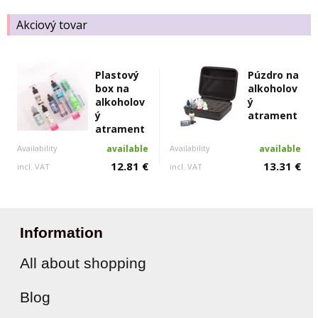
Akciový tovar
Plastový
Púzdro na
box na
alkoholov
alkoholov
ý
ý
atrament
atrament
Availability
available
Availability
available
12.81 €
13.31 €
incl. VAT
incl. VAT
Information
All about shopping
Blog