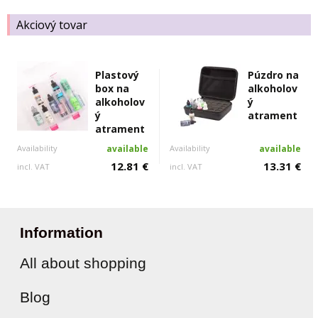
Akciový tovar
Plastový
Púzdro na
box na
alkoholov
alkoholov
ý
ý
atrament
atrament
Availability
available
Availability
available
12.81 €
13.31 €
incl. VAT
incl. VAT
Information
All about shopping
Blog