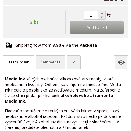
ks
3 ks
Add to cart
Shipping now from
3.90 €
via the
Packeta
Description
Comments
?
Media Ink
sú rýchloschnúce alkoholové atramenty, ktoré
neobsahujú kyseliny. Odtiene sú vzájomne miešateľné. Media
Ink riedidlo pôsobí ako zosvetľovacie médium. Na zafarbenie
živice stačí pridať pár kvapiek
alkoholového atramentu
Media Ink.
Fixovať odporúčame v tenkých vrstvách lakom v spreji, ktorý
neobsahuje alkohol (acetón). Každú vrstvu nechajte dôkladne
vyschnúť. Svoje Alkohol Ink diela nevystavujte slnečnému UV
žiareniu, predídete blednutiu a žltnutiu farieb.