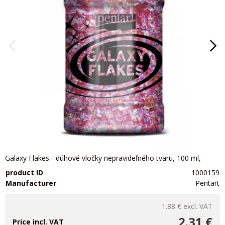
Galaxy Flakes - dúhové vločky nepravideľného tvaru, 100 ml,
product ID
1000159
Manufacturer
Pentart
1.88 €
excl. VAT
2.31 €
Price incl. VAT