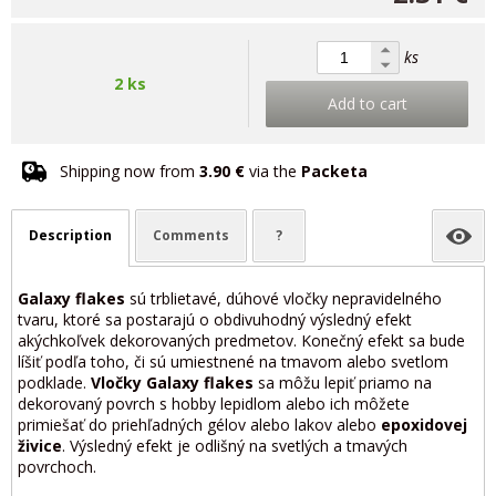
ks
2 ks
Add to cart
Shipping now from
3.90 €
via the
Packeta
Description
Comments
?
Galaxy flakes
sú trblietavé, dúhové vločky nepravidelného
tvaru, ktoré sa postarajú o obdivuhodný výsledný efekt
akýchkoľvek dekorovaných predmetov. Konečný efekt sa bude
líšiť podľa toho, či sú umiestnené na tmavom alebo svetlom
podklade.
Vločky Galaxy flakes
sa môžu lepiť priamo na
dekorovaný povrch s hobby lepidlom alebo ich môžete
primiešať do priehľadných gélov alebo lakov alebo
epoxidovej
živice
. Výsledný efekt je odlišný na svetlých a tmavých
povrchoch.