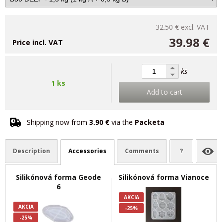
32.50 €
excl. VAT
39.98 €
Price incl. VAT
ks
1 ks
Add to cart
Shipping now from
3.90 €
via the
Packeta
Description
Accessories
Comments
?
Silikónová forma Geode
Silikónová forma Vianoce
6
AKCIA
AKCIA
-25%
-25%