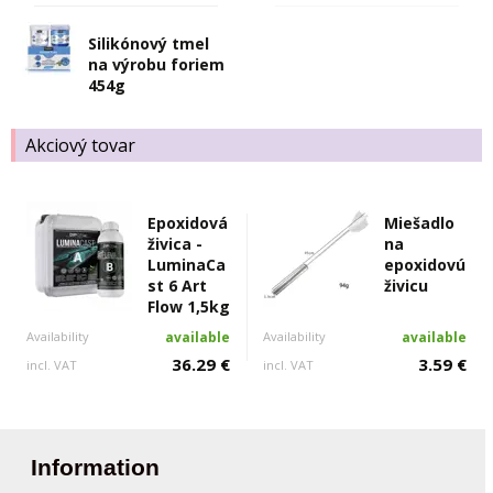
Silikónový tmel
na výrobu foriem
454g
Akciový tovar
Epoxidová
Miešadlo
živica -
na
LuminaCa
epoxidovú
st 6 Art
živicu
Flow 1,5kg
Availability
available
Availability
available
36.29 €
3.59 €
incl. VAT
incl. VAT
Information