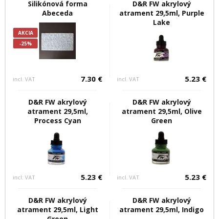
Silikónová forma
D&R FW akrylový
Abeceda
atrament 29,5ml, Purple
Lake
AKCIA
-25%
7.30 €
5.23 €
incl. VAT
incl. VAT
D&R FW akrylový
D&R FW akrylový
atrament 29,5ml,
atrament 29,5ml, Olive
Process Cyan
Green
5.23 €
5.23 €
incl. VAT
incl. VAT
D&R FW akrylový
D&R FW akrylový
atrament 29,5ml, Light
atrament 29,5ml, Indigo
Green