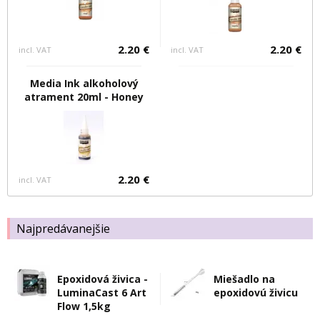
2.20 €
2.20 €
incl. VAT
incl. VAT
Media Ink alkoholový
atrament 20ml - Honey
2.20 €
incl. VAT
Najpredávanejšie
Epoxidová živica -
Miešadlo na
LuminaCast 6 Art
epoxidovú živicu
Flow 1,5kg