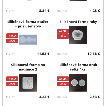
8.84 €
4.23 €
incl. VAT
incl. VAT
Silikónová forma etažér
Silikónová forma ruky
+ príslušenstvo
AKCIA
AKCIA
-25%
-25%
11.53 €
10.38 €
incl. VAT
incl. VAT
Silikónová forma na
Silikónová forma Kruh
náušnice 2
veľký 1ks.
AKCIA
AKCIA
-25%
-25%
4.23 €
2.53 €
incl. VAT
incl. VAT